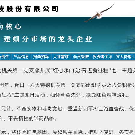
会责任
产品信息
招商招标
人才需求
会员登陆
投资者关系
方大特钢
钢机关第一党支部开展“红心永向党 奋进新征程”七一主题
5周年，近日，方大特钢机关第一党支部组织党员及入党积极
新征程”主题党日活动，缅怀革命先烈，接受红色精神洗礼。
史照片、革命实物和珍贵文献，重温新四军将士浴血奋战、保
仰、不畏牺牲的崇高品格。
表示，将传承红色基因、赓续铁军血脉，把攻坚克难、务实担