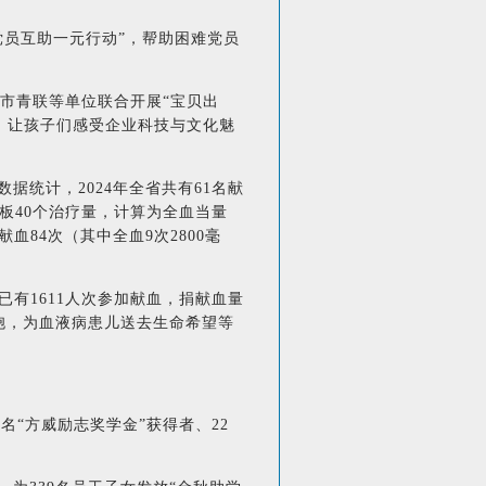
员互助一元行动”，帮助困难党员
南昌市青联等单位联合开展“宝贝出
，让孩子们感受企业科技与文化魅
统计，2024年全省共有61名献
板40个治疗量，计算为全血当量
血84次（其中全血9次2800毫
有1611人次参加献血，捐献血量
胞，为血液病患儿送去生命希望等
2名“方威励志奖学金”获得者、22