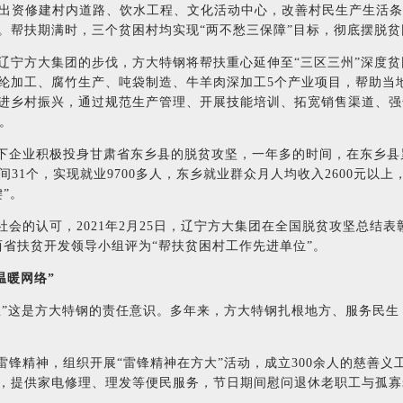
，出资修建村内道路、饮水工程、文化活动中心，改善村民生产生活
。帮扶期满时，三个贫困村均实现“两不愁三保障”目标，彻底摆脱贫
跟辽宁方大集团的步伐，方大特钢将帮扶重心延伸至“三区三州”深度
纶加工、腐竹生产、吨袋制造、牛羊肉深加工5个产业项目，帮助当
进乡村振兴，通过规范生产管理、开展技能培训、拓宽销售渠道、强
业。
下企业积极投身甘肃省东乡县的脱贫攻坚，一年多的时间，在东乡县累
间31个，实现就业9700多人，东乡就业群众月人均收入2600元以
”。
会的认可，2021年2月25日，辽宁方大集团在全国脱贫攻坚总结表
西省扶贫开发领导小组评为“帮扶贫困村工作先进单位”。
温暖网络”
业”这是方大特钢的责任意识。多年来，方大特钢扎根地方、服务民生
雷锋精神，组织开展“雷锋精神在方大”活动，成立300余人的慈善义
，提供家电修理、理发等便民服务，节日期间慰问退休老职工与孤寡老