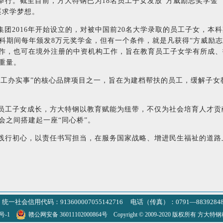
行。截至目前，方大特钢已为18名员工子女发放“方威励志奖学金”，
逐求学梦想。
集团2016年开始设立的，对被中国前20名大学录取的员工子女，本
本科期间每年颁发8万元奖学金，但有一个条件，就是凡获得“方威励
作，也可在境外注册的中资机构工作，旨在教育员工子女学有所成、
重量。
为员工办实事”的核心品牌项目之一，旨在为建档帮扶的员工，缓解子
员工子女成长，方大特钢以教育赋能为纽带，不仅为社会培育人才贡
会之间搭建起一座“同心桥”。
践行初心，以责任书写担当，在服务国家战略、增进民生福祉的道路
统一社会信用代码：913600007055142716 电话（传真）：0791—8839284
3号-1
赣公网安备 36011102000864号
Copyright © 2009-2020 版权所有