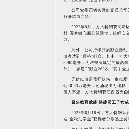
公司党委还切实做好党员关怀
解决燃眉之急。
2022年9月，方大特钢获高新
村”圆梦微心愿公益活动，组织安
力。
此外，公司持续开展献血活动，
血者达到“顶格”献血。其中，方
8000毫升，为法规所规定的最高限
升）；廖建军献血260次（其中全血
无偿献血是救死扶伤、奉献爱心
达48.43万毫升，还涌现出万
感人事迹。方大特钢获江西省无偿
聚焦教育赋能 搭建员工子女成
2025年8月16日，方大特钢
名“金秋助学金”获得者分别递上