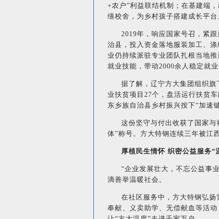
+农户”利益联结机制；在基建端
缮校舍，为乡村孩子搭建成长平台
2019年，响应国家号召，紧
治县，投入资金落地服装加工、涤
业仍持续派驻专业团队扎根当地推
就业技能，带动2000余人稳定就
据了解，辽宁方大集团组织旗
业扶贫项目27个，盘活运行扶贫车
东乡族自治县乡村振兴按下“加速键
这份坚守与付出收获了国家与社
体”称号。方大特钢连续三年被江
厚植民生情怀 织密公益服务“
“企业发展壮大，不忘公益事
滴善举温暖社会。
在社区服务中，方大特钢弘扬
奉献、义卖助学、无偿献血等活动
让“方大温度”走进千家万户。