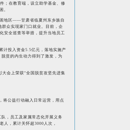
条件；在教育端，设立助学基金、修
困。
贫困地区——甘肃省临夏州东乡族自
地群众实现家门口就业。目前，企
化安全巡查等举措，提升当地员工
计投入资金5.5亿元，落地实施产
上，脱贫的内生动力得到了激发，为
彰大会上荣获“全国脱贫攻坚先进集
，将公益行动融入日常运营，用点
工队，员工及家属常态化开展义务
人，累计关怀超3000人次，