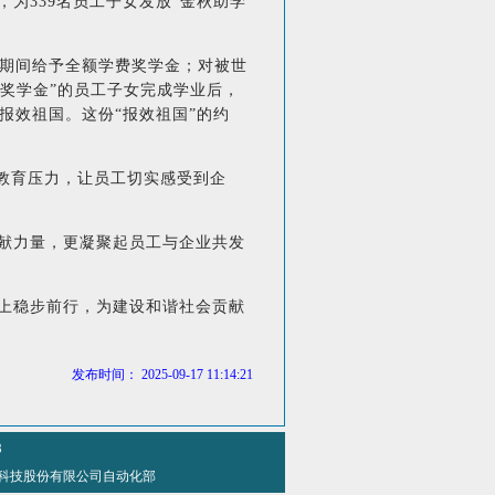
为339名员工子女发放“金秋助学
科期间给予全额学费奖学金；对被世
志奖学金”的员工子女完成学业后，
报效祖国。这份“报效祖国”的约
女教育压力，让员工切实感受到企
献力量，更凝聚起员工与企业共发
上稳步前行，为建设和谐社会贡献
发布时间： 2025-09-17 11:14:21
8
 方大特钢科技股份有限公司自动化部