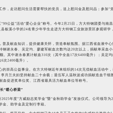
工作，走访慰问生活需要帮扶的党员，送上慰问金及慰问品；参加“党
区“99公益”活动“爱心企业”称号。今年2月25日，方大特钢团委与
义县板溪小学的24名青少年学生走进方大特钢工业旅游景区参观研学
普及献血知识，提供健康关怀，营造奉献氛围。据江西省血液中心数据
大特钢谢永春、吴定均、廖建军献血次数均达20次以上，捐献单采血小
额。其中谢永春累计献血310次（其中全血17次6400毫升）；吴定均献
6次2400毫升）。
的崇高公益事业。在方大特钢近年来组织的14次无偿献血活动中，已
建林、李月兰夫妇坚持献血二十余载；退伍军人温秋波成功捐献造血干细
献血促进奖单位奖、江西省最具活力献血单位等称号。
长“暖心桥梁”
举行2025年度“方威励志奖学金”暨“金秋助学金”发放仪式。公司领导为
奖学金、助学金及定制行李箱。