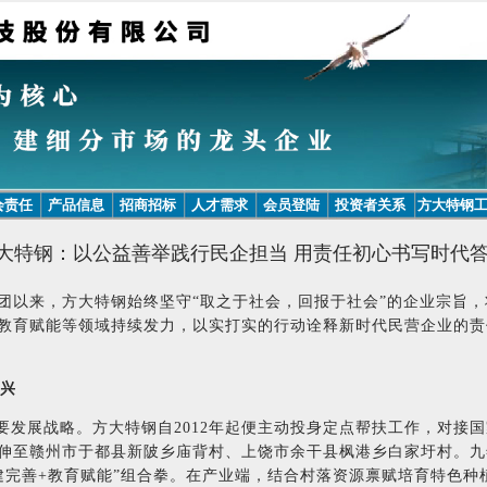
会责任
产品信息
招商招标
人才需求
会员登陆
投资者关系
方大特钢
大特钢：以公益善举践行民企担当 用责任初心书写时代
集团以来，方大特钢始终坚守“取之于社会，回报于社会”的企业宗旨
教育赋能等领域持续发力，以实打实的行动诠释新时代民营企业的责
振兴
发展战略。方大特钢自2012年起便主动投身定点帮扶工作，对接国
伸至赣州市于都县新陂乡庙背村、上饶市余干县枫港乡白家圩村。九
建完善+教育赋能”组合拳。在产业端，结合村落资源禀赋培育特色种