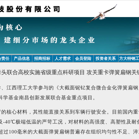
会责任
产品信息
招商招标
人才需求
会员登陆
投资者关系
方大特钢
牵头联合高校实施省级重点科研项目 攻关重卡弹簧扁钢关
导、江西理工大学参与的《大截面铌钇复合微合金化弹簧扁钢
科学基金南昌创新发展联合基金重点项目。
臂的核心材料，其性能直接关系到车辆行驶安全。目前国内重
及-40℃极端低温的严苛工况，对材料的高强度、高塑性及耐
超过100毫米的大截面弹簧扁钢普遍存在组织均匀性不足、