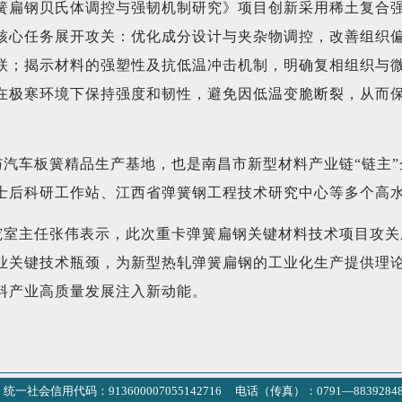
簧扁钢贝氏体调控与强韧机制研究》项目创新采用稀土复合
核心任务展开攻关：优化成分设计与夹杂物调控，改善组织
联；揭示材料的强塑性及抗低温冲击机制，明确复相组织与
在极寒环境下保持强度和韧性，避免因低温变脆断裂，从而
汽车板簧精品生产基地，也是南昌市新型材料产业链“链主
士后科研工作站、江西省弹簧钢工程技术研究中心等多个高
究室主任张伟表示，此次重卡弹簧扁钢关键材料技术项目攻关
业关键技术瓶颈，为新型热轧弹簧扁钢的工业化生产提供理
料产业高质量发展注入新动能。
统一社会信用代码：913600007055142716 电话（传真）：0791—8839284