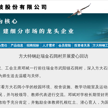
会责任
产品信息
招商招标
人才需求
会员登陆
投资者关系
方大特钢
方大特钢赴瑞金石阔村开展爱心回访
记、工会主席邓斌一行前往瑞金市武阳镇石阔村，深入方大石
为师生送去温暖与关怀。
察看方大石阔小学的校园环境、校舍设施、教学功能室及运动
况，并与校领导、教师代表进行交流。邓斌对学校长期管好
效给予充分肯定，并勉励全体教师扎根红土、潜心育人，为