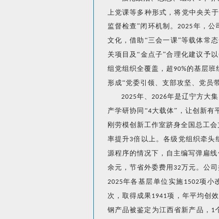
上党课等多种形式，将党中央关于
监督检查”闭环机制。
年，公
2025
文化，借助“三会一课”等载体常
关项目及“金点子”合理化建议予
组党组织全覆盖，超
的基层班
90%
形成“党委引领、支部攻坚、党员
年、
年是辽宁方大集
2025
2026
产学研协同“
大载体”，让创新有
4
刚劳模创新工作室跻身全国总工会
率提升
倍以上。各级党组织牵头
3
源程序的情况下，自主编写弹扁线
余元，节省外委费用
万元。公司
32
年各基层单位实施
项小
2025
1502
次，取得成果
项，年平均创
1941
钢产品被鉴定为江西省新产品，
1