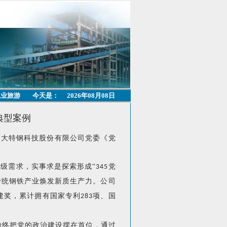
工业旅游
今天是：
2026年08月08日
典型案例
方大特钢科技股份有限公司党委《党
级需求，实事求是探索形成“
党
345
传统钢铁产业焕发新质生产力。公司
党建奖，累计拥有国家专利
项、国
283
始终把党的政治建设摆在首位，通过