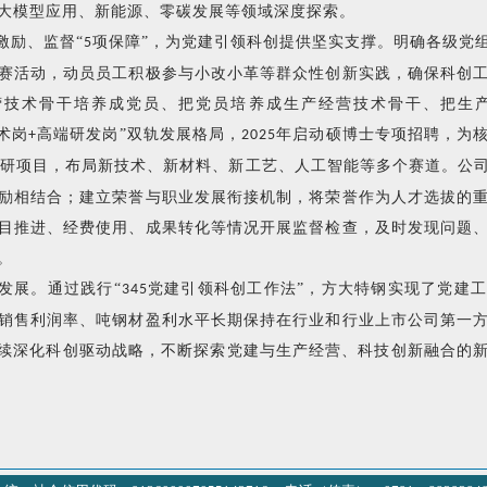
大模型应用、新能源、零碳发展等领域深度探索。
激励、监督
“
项保障”，为党建引领科创提供坚实支撑。明确各级党
5
赛活动，动员员工积极参与小改小革等群众性创新实践，确保科创
营技术骨干培养成党员、把党员培养成生产经营技术骨干、把生
术岗
高端研发岗”双轨发展格局，
年启动硕博士专项招聘，为
+
2025
研项目，布局新技术、新材料、新工艺、人工智能等多个赛道。公
励相结合；建立荣誉与职业发展衔接机制，将荣誉作为人才选拔的
目推进、经费使用、成果转化等情况开展监督检查，及时发现问题
。
发展。通过践行
“
党建引领科创工作法”，方大特钢实现了党建
345
销售利润率、吨钢材盈利水平长期保持在行业和行业上市公司第一
续深化科创驱动战略，不断探索党建与生产经营、科技创新融合的