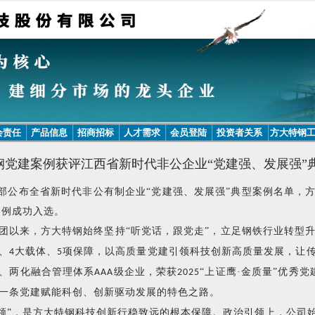
会责任
产品信息
招商招标
人才需求
会员登陆
投资者关系
方大特钢
钢党建案例获评江西省新时代非公企业“党建强、发展强”
部公布全省新时代非公有制企业
“党建强、发展强”典型案例名单，
案例成功入选。
团以来，方大特钢始终坚持“听党话，跟党走”，立足钢铁行业转型升
、
大载体、
项保障，以高质量党建引领科技创新高质量发展，让
4
5
、两化融合管理体系
级企业，荣获
“上证鹰·金质量”优秀
AAA
2025
一条党建赋能科创、创新驱动发展的特色之路。
领”，是方大特钢科技创新行稳致远的根本保障。政治引领上，公司