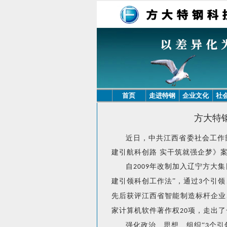
首页
走进特钢
企业文化
社
方大特
近日，中共江西省委社会工作
建引航科创路 实干筑就强企梦》
自
年改制加入辽宁方大集
2009
建引领科创工作法”，通过
个引领
3
先后获评江西省智能制造标杆企业
家计算机软件著作权
项，走出了
20
强化政治、思想、组织
“
个引
3