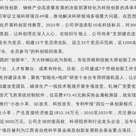
科技创新、钢铁产业高质量发展的决策部署转化为科技创新的具体
司审议立项科研项目
项，推动解决科研领域多项重大问题。在思想
49
态化开展科创宣传教育。
年，公司评选表彰
名科技标兵，对
2025
10
30
以奖励，让科创理念深入人心。在组织引领上，公司传承“支部建在连
组长为党员，组建
个党员突击队、设立
个党员示范岗，近
12
32
1200
带头、全员参与”的科创组织体系。
团的“创新年”。方大特钢以此为契机，夯实劳模和技能大师创新工
平台、人才有舞台、成果有转化。目前，公司建成
个劳模创新工作
7
支持建设名单，聚焦“智能化
电焊”研发十余台专用焊接机器人，让
+
组建攻坚团队，瞄准生产一线技术瓶颈开展专项攻坚。轧钢厂党委
倍尺飞剪系统控制软件，仅花费
元购买热金属检测器，就实
973.45
推行“小改小革、
攻关、科技攻关、专利申报”四位一体创新模式，
QC
改小革，产生直接经济效益
万元；
至
年，共注册
1812.16
2010
2025
Q
效近
万元。公司主动对接高校、科研院所和行业龙头企业，近年
3000
个项目被列为江西省自然科学基金南昌创新发展联合基金重点项目。