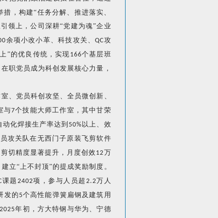
举措，构建“任务分解、推进落实、
引领上，公司深耕“党建为魂”企业
余项小改小革、科技攻关、
攻
00
QC
上”的优良传统，实现
个基层班
166
名在职党员成为科创发展核心力量，
作室、党员科创攻坚、全员微创新、
室与
个技能大师工作室，其中甘荣
7
自动化焊接生产率达到
以上、效
50%
党员攻关队在无西门子原装飞剪软件
现剪切精度显著提升，月度创效
万
12
建立“上不封顶”的提成奖励制度。
课题
项，参与人员超
万人
C
2402
2.2
研发的
个高性能弹簧扁钢及建筑用
5
年初，方大特钢与华为、宁德
2025